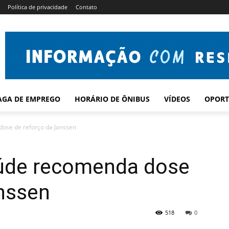
Política de privacidade
Contato
AGA DE EMPREGO
HORÁRIO DE ÔNIBUS
VÍDEOS
OPORT
dose de reforço da Janssen
aúde recomenda dose
anssen
518
0