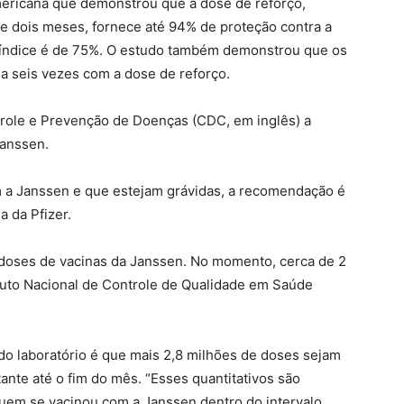
mericana que demonstrou que a dose de reforço,
e dois meses, fornece até 94% de proteção contra a
 índice é de 75%. O estudo também demonstrou que os
a seis vezes com a dose de reforço.
role e Prevenção de Doenças (CDC, em inglês) a
anssen.
 a Janssen e que estejam grávidas, a recomendação é
a da Pfizer.
e doses de vacinas da Janssen. No momento, cerca de 2
ituto Nacional de Controle de Qualidade em Saúde
do laboratório é que mais 2,8 milhões de doses sejam
nte até o fim do mês. “Esses quantitativos são
 quem se vacinou com a Janssen dentro do intervalo