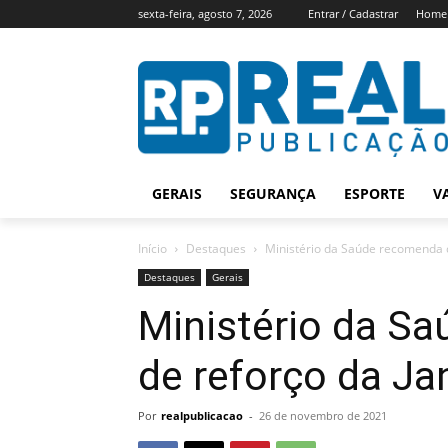
sexta-feira, agosto 7, 2026
Entrar / Cadastrar
Home
GERAIS
SEGURANÇA
ESPORTE
V
Início
Destaques
Ministério da Saúde recomenda 
Destaques
Gerais
Ministério da S
de reforço da J
Por
realpublicacao
-
26 de novembro de 2021