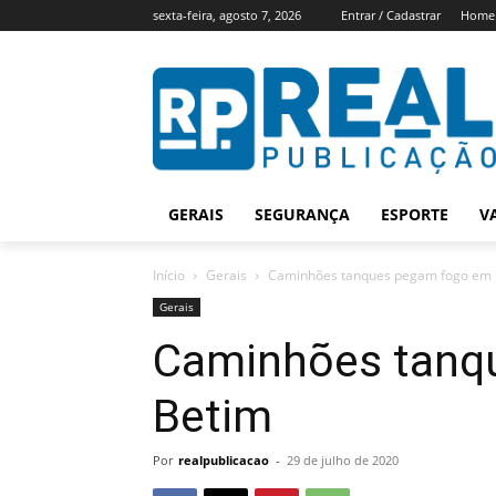
sexta-feira, agosto 7, 2026
Entrar / Cadastrar
Home
GERAIS
SEGURANÇA
ESPORTE
V
Início
Gerais
Caminhões tanques pegam fogo em 
Gerais
Caminhões tanq
Betim
Por
realpublicacao
-
29 de julho de 2020