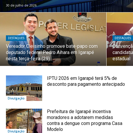
30 de julho de 2026
DESTAQUES
DESTAQUES
Vereador Cleisinho promove bate-papo com
Convenção
deputado federal Pedro Aihara em Igarapé
candidatu
nesta terça-feira (29)
estadual
IPTU 2026 em Igarapé terá 5% de
desconto para pagamento antecipado
Divulgação
Prefeitura de Igarapé incentiva
moradores a adotarem medidas
contra a dengue com programa Casa
Modelo
Divulgação